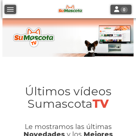
Toggle navi
Toggle navigation
0
Últimos vídeos
Sumascota
TV
Le mostramos las últimas
Novedades
y los
Mejores