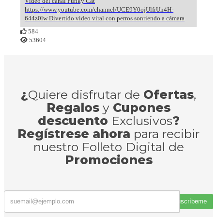
Vídeo del canal Funky Cat
https://www.youtube.com/channel/UCE9Y0ojUlfrUn4H-
644z0lw Divertido video viral con perros sonriendo a cámara
584
53604
¿
Quiere disfrutar de
Ofertas
,
Regalos
y
Cupones
descuento
Exclusivos
?
Regístrese ahora
para recibir
nuestro Folleto Digital de
Promociones
Suscríbeme