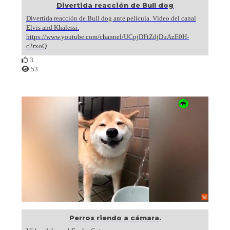
Divertida reacción de Bull dog
Divertida reacción de Bull dog ante película. Vídeo del canal
Elvis and Khalessi.
https://www.youtube.com/channel/UCpjDFtZdjDuAzE0H-
c2rxoQ
3
53
Perros riendo a cámara.