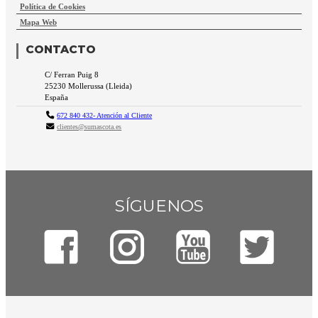
Política de Cookies
Mapa Web
CONTACTO
C/ Ferran Puig 8
25230
Mollerussa
(
Lleida
)
España
672 840 432- Atención al Cliente
clientes@sumascota.es
SÍGUENOS