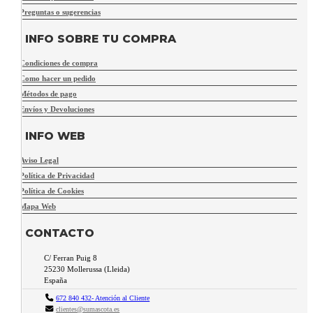
Preguntas o sugerencias
INFO SOBRE TU COMPRA
Condiciones de compra
Como hacer un pedido
Métodos de pago
Envíos y Devoluciones
INFO WEB
Aviso Legal
Política de Privacidad
Política de Cookies
Mapa Web
CONTACTO
C/ Ferran Puig 8
25230
Mollerussa
(
Lleida
)
España
672 840 432- Atención al Cliente
clientes@sumascota.es