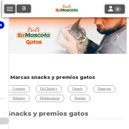
Toggle navi
Toggle navigation
0
Anterior
Sigu
Marcas snacks y premios gatos
Cominter
Dr.Clauder's
Ontario
Naturcota
Bubimex
Mediterranean
Beaphar
Snacks y premios gatos