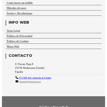
Como hacer un pedido
Métodos de pago
Envíos y Devoluciones
INFO WEB
Aviso Legal
Política de Privacidad
Política de Cookies
Mapa Web
CONTACTO
C/ Ferran Puig 8
25230
Mollerussa
(
Lleida
)
España
672 840 432- Atención al Cliente
clientes@sumascota.es