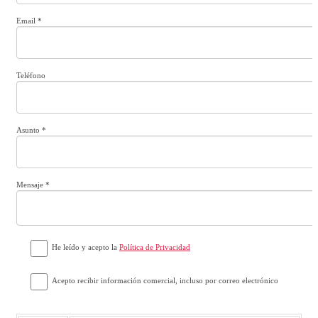
Email
*
Teléfono
Asunto
*
Mensaje
*
He leído y acepto la
Política de Privacidad
Acepto recibir información comercial, incluso por correo electrónico