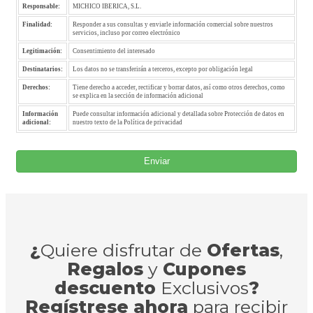
Responsable:
MICHICO IBERICA, S.L.
Finalidad:
Responder a sus consultas y enviarle información comercial sobre nuestros
servicios, incluso por correo electrónico
Legitimación:
Consentimiento del interesado
Destinatarios:
Los datos no se transferirán a terceros, excepto por obligación legal
Derechos:
Tiene derecho a acceder, rectificar y borrar datos, así como otros derechos, como
se explica en la sección de información adicional
Información
Puede consultar información adicional y detallada sobre Protección de datos en
adicional:
nuestro texto de la Política de privacidad
Enviar
¿
Quiere disfrutar de
Ofertas
,
Regalos
y
Cupones
descuento
Exclusivos
?
Regístrese ahora
para recibir