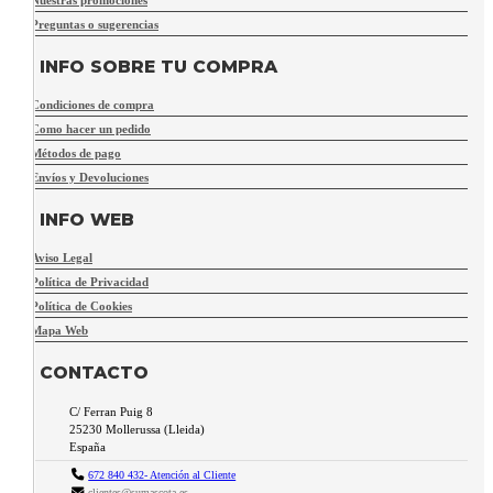
Nuestras promociones
Preguntas o sugerencias
INFO SOBRE TU COMPRA
Condiciones de compra
Como hacer un pedido
Métodos de pago
Envíos y Devoluciones
INFO WEB
Aviso Legal
Política de Privacidad
Política de Cookies
Mapa Web
CONTACTO
C/ Ferran Puig 8
25230
Mollerussa
(
Lleida
)
España
672 840 432- Atención al Cliente
clientes@sumascota.es