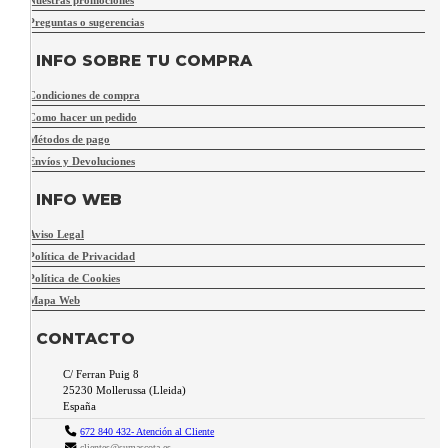
Nuestras promociones
Preguntas o sugerencias
INFO SOBRE TU COMPRA
Condiciones de compra
Como hacer un pedido
Métodos de pago
Envíos y Devoluciones
INFO WEB
Aviso Legal
Política de Privacidad
Política de Cookies
Mapa Web
CONTACTO
C/ Ferran Puig 8
25230
Mollerussa
(
Lleida
)
España
672 840 432- Atención al Cliente
clientes@sumascota.es