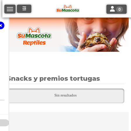
Toggle navi
Toggle navigation
0
Snacks y premios tortugas
Sin resultados