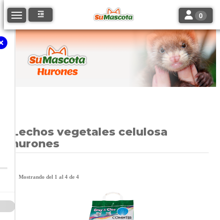
Toggle navi
Toggle navigation
0
Lechos vegetales celulosa
hurones
Mostrando del 1 al 4 de 4