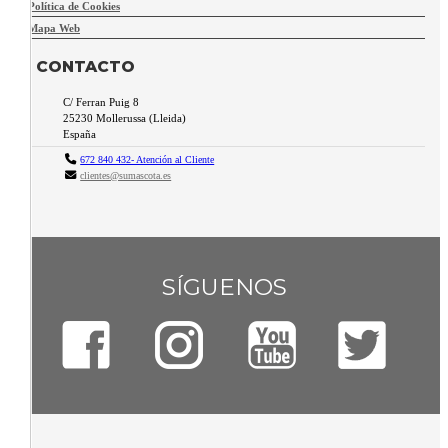
Política de Cookies
Mapa Web
CONTACTO
C/ Ferran Puig 8
25230
Mollerussa
(
Lleida
)
España
672 840 432- Atención al Cliente
clientes@sumascota.es
SÍGUENOS