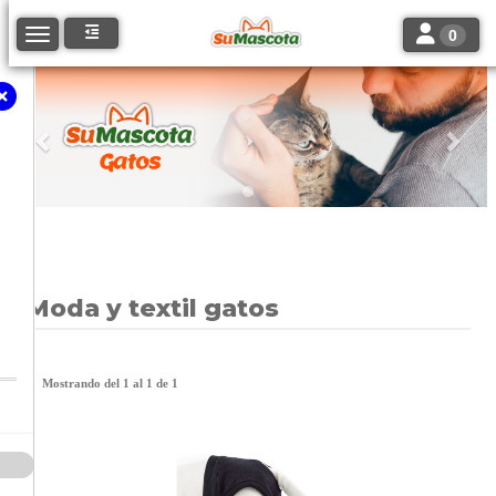
Toggle navi
Toggle navigation
0
Anterior
Sigu
Moda y textil gatos
Mostrando del 1 al 1 de 1