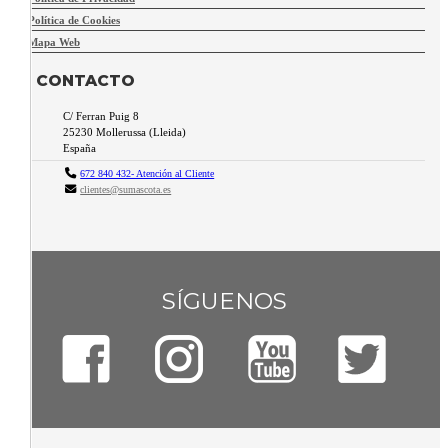
Política de Cookies
Mapa Web
CONTACTO
C/ Ferran Puig 8
25230
Mollerussa
(
Lleida
)
España
672 840 432- Atención al Cliente
clientes@sumascota.es
SÍGUENOS