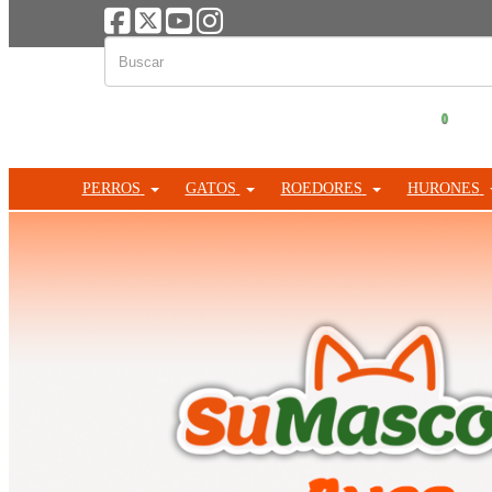
0
PERROS
GATOS
ROEDORES
HURONES