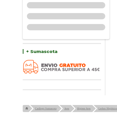
+ Sumascota
Catálogo Sumascota
Aves
Higiene Aves
Lechos Higiénico