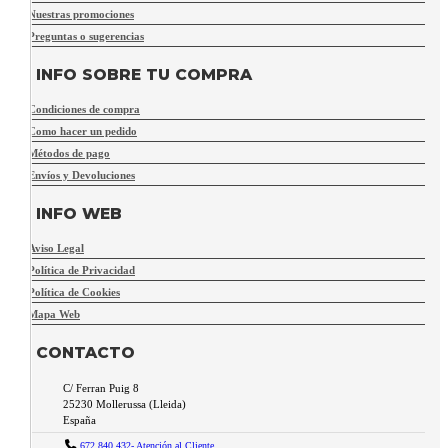
Nuestras promociones
Preguntas o sugerencias
INFO SOBRE TU COMPRA
Condiciones de compra
Como hacer un pedido
Métodos de pago
Envíos y Devoluciones
INFO WEB
Aviso Legal
Política de Privacidad
Política de Cookies
Mapa Web
CONTACTO
C/ Ferran Puig 8
25230
Mollerussa
(
Lleida
)
España
672 840 432- Atención al Cliente