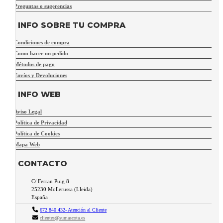
Preguntas o sugerencias
INFO SOBRE TU COMPRA
Condiciones de compra
Como hacer un pedido
Métodos de pago
Envíos y Devoluciones
INFO WEB
Aviso Legal
Política de Privacidad
Política de Cookies
Mapa Web
CONTACTO
C/ Ferran Puig 8
25230
Mollerussa
(
Lleida
)
España
672 840 432- Atención al Cliente
clientes@sumascota.es