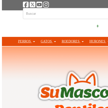
0
PERROS
GATOS
ROEDORES
HURONES