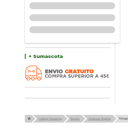
+ Sumascota
Tortugu
Catálogo Sumascota
Reptiles
Accesorios Reptiles