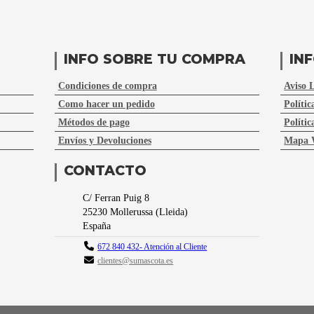
INFO SOBRE TU COMPRA
IN
Condiciones de compra
Aviso 
Como hacer un pedido
Polític
Métodos de pago
Polític
Envíos y Devoluciones
Mapa 
CONTACTO
C/ Ferran Puig 8
25230
Mollerussa
(
Lleida
)
España
672 840 432- Atención al Cliente
clientes@sumascota.es