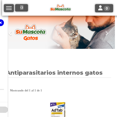
Toggle navi
Toggle navigation
0
Anterior
Sigu
Antiparasitarios internos gatos
Mostrando del 1 al 1 de 1