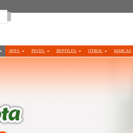
Entrar
AVES
PECES
REPTILES
OTROS
MARCAS