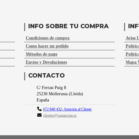
INFO SOBRE TU COMPRA
IN
Condiciones de compra
Aviso 
Como hacer un pedido
Polític
Métodos de pago
Polític
Envíos y Devoluciones
Mapa 
CONTACTO
C/ Ferran Puig 8
25230
Mollerussa
(
Lleida
)
España
672 840 432- Atención al Cliente
clientes@sumascota.es