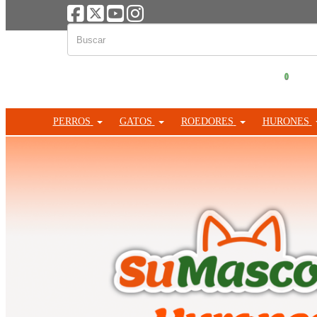
0
PERROS
GATOS
ROEDORES
HURONES