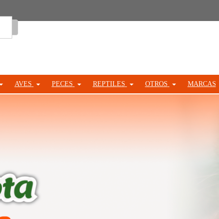
Entrar
AVES
PECES
REPTILES
OTROS
MARCAS