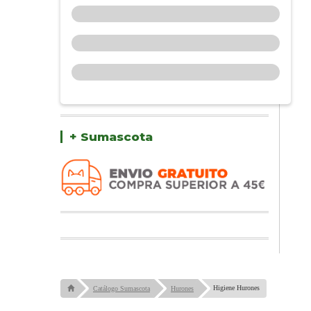
+ Sumascota
Higiene Hurones
Catálogo Sumascota
Hurones