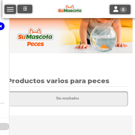
Toggle navi
Toggle navigation
0
Productos varios para peces
Sin resultados