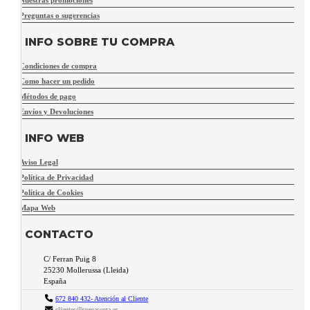
Nuestras promociones
Preguntas o sugerencias
INFO SOBRE TU COMPRA
Condiciones de compra
Como hacer un pedido
Métodos de pago
Envíos y Devoluciones
INFO WEB
Aviso Legal
Política de Privacidad
Política de Cookies
Mapa Web
CONTACTO
C/ Ferran Puig 8
25230
Mollerussa
(
Lleida
)
España
672 840 432- Atención al Cliente
clientes@sumascota.es