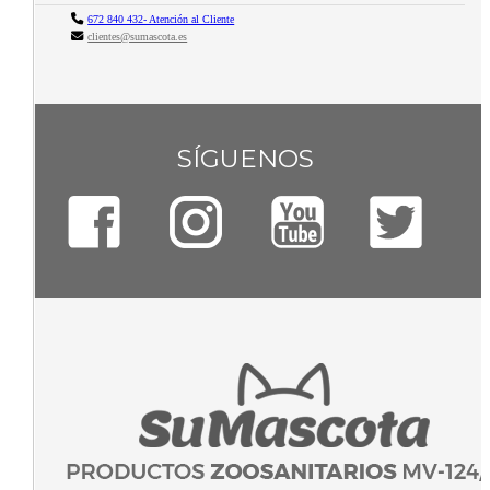
672 840 432- Atención al Cliente
clientes@sumascota.es
SÍGUENOS