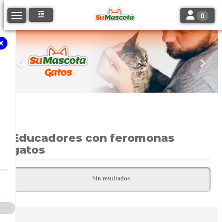
Toggle navi
Toggle navigation
0
Anterior
Sigu
Educadores con feromonas
gatos
Sin resultados