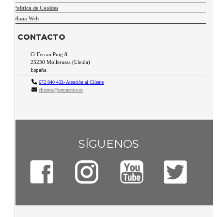
Política de Cookies
Mapa Web
CONTACTO
C/ Ferran Puig 8
25230
Mollerussa
(
Lleida
)
España
672 840 432- Atención al Cliente
clientes@sumascota.es
SÍGUENOS