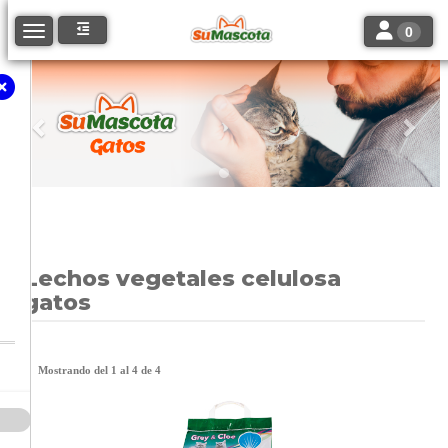
Toggle navi
Toggle navigation
0
Anterior
Sigu
Lechos vegetales celulosa
gatos
Mostrando del 1 al 4 de 4