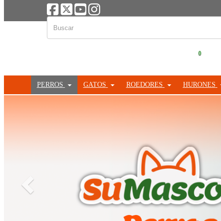
0
PERROS
GATOS
ROEDORES
HURONES
Anterior