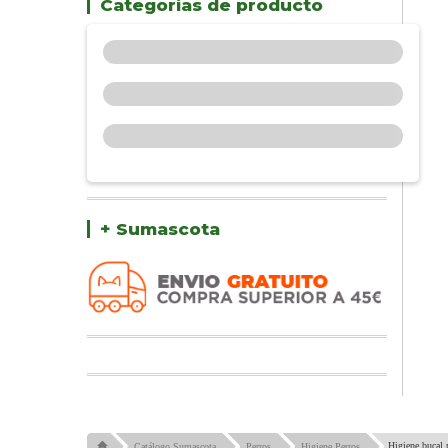
Categorías de producto
+ Sumascota
Higiene bucal 
Catálogo Sumascota
Perros
Higiene Perros