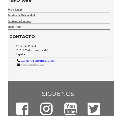
INFO WEB
Aviso Legal
Política de Privacidad
Política de Cookies
Mapa Web
CONTACTO
C/ Ferran Puig 8
25230
Mollerussa
(
Lleida
)
España
672 840 432- Atención al Cliente
clientes@sumascota.es
SÍGUENOS