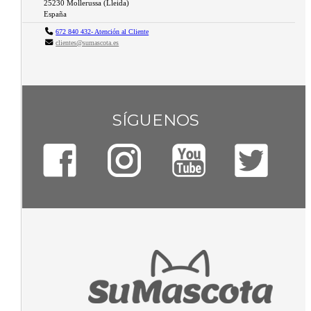
25230
Mollerussa
(
Lleida
)
España
672 840 432- Atención al Cliente
clientes@sumascota.es
SÍGUENOS