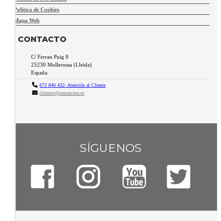
Política de Cookies
Mapa Web
CONTACTO
C/ Ferran Puig 8
25230
Mollerussa
(
Lleida
)
España
672 840 432- Atención al Cliente
clientes@sumascota.es
SÍGUENOS