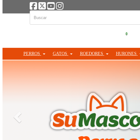
0
PERROS
GATOS
ROEDORES
HURONES
Anterior