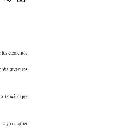
e los elementos
réis divertiros
no tengáis que
nto y cualquier