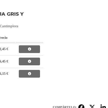
A GRIS Y
 Cantimplora
recio
2,45 €
6,45 €
6,15 €
COMPÁRTELO: