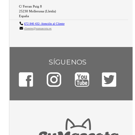
C/ Ferran Puig 8
25230
Mollerussa
(
Lleida
)
España
672 840 432- Atención al Cliente
clientes@sumascota.es
SÍGUENOS