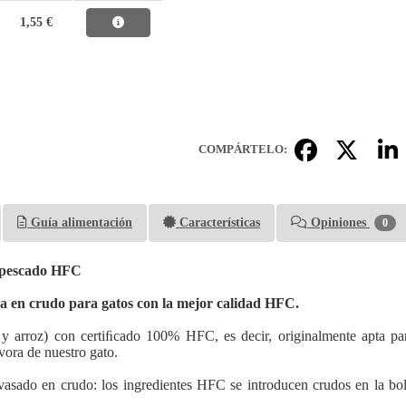
1,55 €
COMPÁRTELO:
Guía alimentación
Características
Opiniones
0
 pescado HFC
 en crudo para gatos con la mejor calidad HFC.
o y arroz) con certiﬁcado 100% HFC, es decir, originalmente apta p
vora de nuestro gato.
asado en crudo: los ingredientes HFC se introducen crudos en la bols