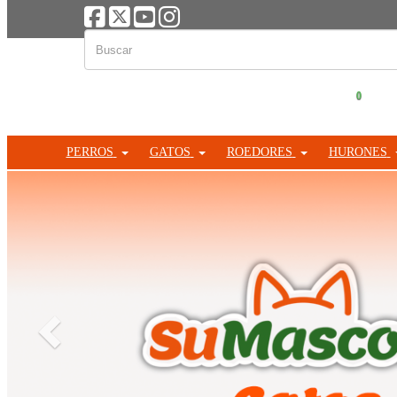
0
PERROS
GATOS
ROEDORES
HURONES
Anterior