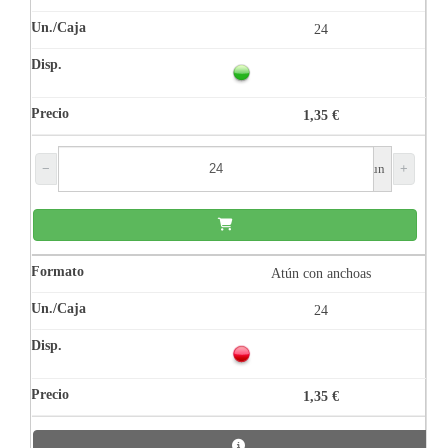
24
1,35 €
−
un
+
Atún con anchoas
24
1,35 €