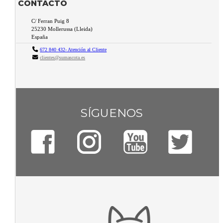
CONTACTO
C/ Ferran Puig 8
25230
Mollerussa
(
Lleida
)
España
672 840 432- Atención al Cliente
clientes@sumascota.es
SÍGUENOS