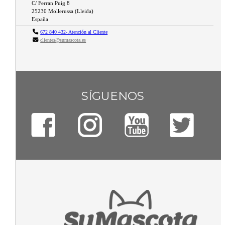
C/ Ferran Puig 8
25230
Mollerussa
(
Lleida
)
España
672 840 432- Atención al Cliente
clientes@sumascota.es
SÍGUENOS