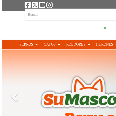
0
PERROS
GATOS
ROEDORES
HURONES
Anterior