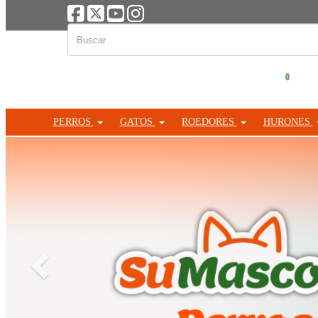
0
PERROS
GATOS
ROEDORES
HURONES
Anterior