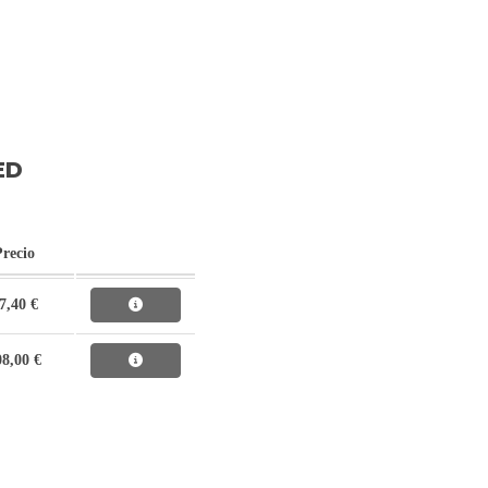
ED
Precio
7,40 €
08,00 €