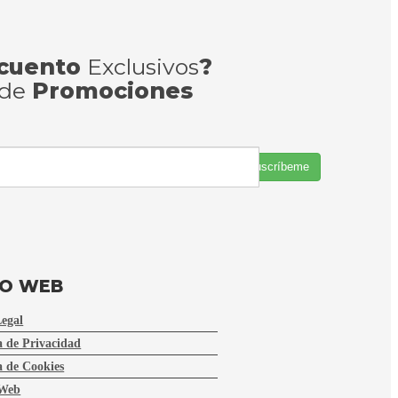
cuento
Exclusivos
?
 de
Promociones
Suscríbeme
FO WEB
Legal
a de Privacidad
a de Cookies
Web