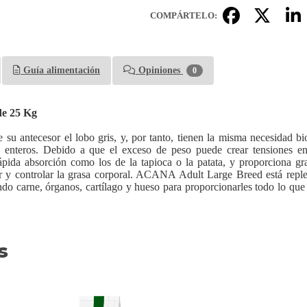
COMPÁRTELO:
Guía alimentación
Opiniones
0
de 25 Kg
su antecesor el lobo gris, y, por tanto, tienen la misma necesidad bi
 y enteros. Debido a que el exceso de peso puede crear tensiones e
pida absorción como los de la tapioca o la patata, y proporciona gr
r y controlar la grasa corporal. ACANA Adult Large Breed está reple
yendo carne, órganos, cartílago y hueso para proporcionarles todo lo que
s