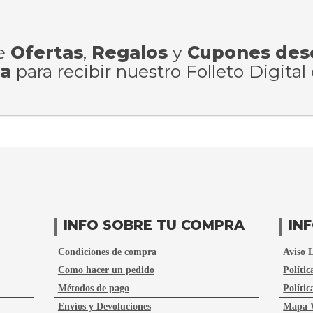
de
Ofertas
,
Regalos
y
Cupones des
ra
para recibir nuestro Folleto Digital
INFO SOBRE TU COMPRA
IN
Condiciones de compra
Aviso 
Como hacer un pedido
Polític
Métodos de pago
Polític
Envíos y Devoluciones
Mapa 