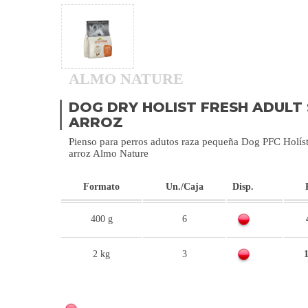
ALMO NATURE
DOG DRY HOLIST FRESH ADULT
ARROZ
Pienso para perros adutos raza pequeña Dog PFC Holísti
arroz Almo Nature
Formato
Un./Caja
Disp.
400 g
6
2 kg
3
1