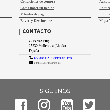
Condiciones de compra
Aviso 
Como hacer un pedido
Polític
Métodos de pago
Polític
Envíos y Devoluciones
Mapa 
CONTACTO
C/ Ferran Puig 8
25230
Mollerussa
(
Lleida
)
España
672 840 432- Atención al Cliente
clientes@sumascota.es
SÍGUENOS