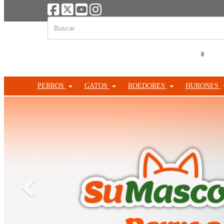
0
PERROS
GATOS
ROEDORES
HURONES
Anterior