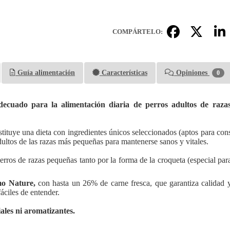
COMPÁRTELO:
Guía alimentación
Características
Opiniones
0
decuado para la alimentación diaria de perros adultos de raza
stituye una dieta con ingredientes únicos seleccionados (aptos para c
adultos de las razas más pequeñas para mantenerse sanos y vitales.
perros de razas pequeñas tanto por la forma de la croqueta (especial pa
o Nature,
con hasta un 26% de carne fresca, que garantiza calidad y
fáciles de entender.
iales ni aromatizantes.