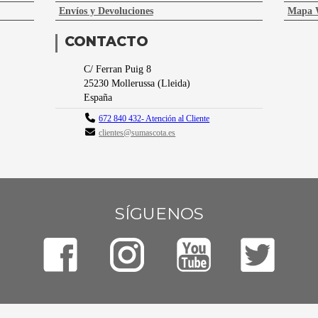
Envíos y Devoluciones
Mapa 
CONTACTO
C/ Ferran Puig 8
25230
Mollerussa
(
Lleida
)
España
672 840 432- Atención al Cliente
clientes@sumascota.es
SÍGUENOS