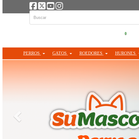
0
PERROS
GATOS
ROEDORES
HURONES
Anterior