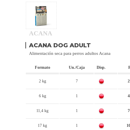
ACANA
ACANA DOG ADULT
Alimentación seca para perros adultos Acana
Formato
Un./Caja
Disp.
2 kg
7
2
6 kg
1
4
11,4 kg
1
7
17 kg
1
1