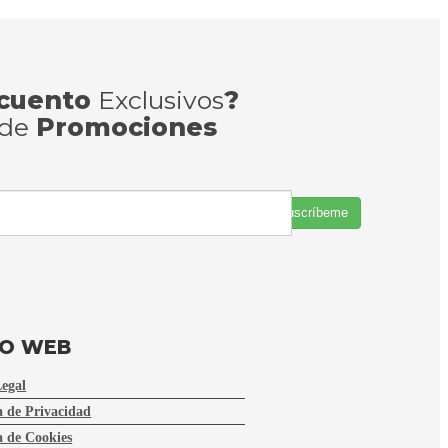
cuento
Exclusivos
?
 de
Promociones
Suscríbeme
FO WEB
Legal
a de Privacidad
a de Cookies