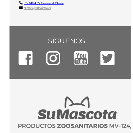
672 840 432- Atención al Cliente
clientes@sumascota.es
SÍGUENOS