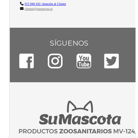
672 840 432- Atención al Cliente
clientes@sumascota.es
SÍGUENOS