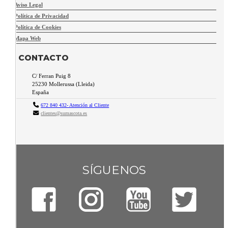
Aviso Legal
Política de Privacidad
Política de Cookies
Mapa Web
CONTACTO
C/ Ferran Puig 8
25230
Mollerussa
(
Lleida
)
España
672 840 432- Atención al Cliente
clientes@sumascota.es
SÍGUENOS