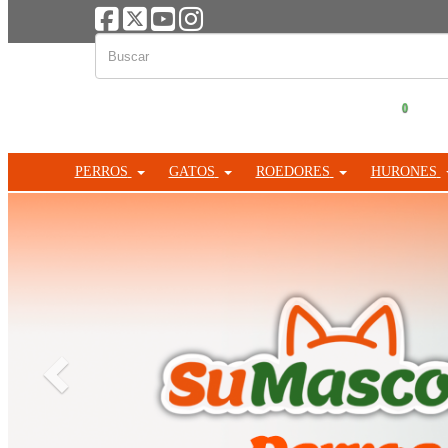
0
PERROS
GATOS
ROEDORES
HURONES
Anterior