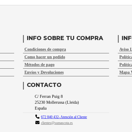
INFO SOBRE TU COMPRA
IN
Condiciones de compra
Aviso 
Como hacer un pedido
Polític
Métodos de pago
Polític
Envíos y Devoluciones
Mapa 
CONTACTO
C/ Ferran Puig 8
25230
Mollerussa
(
Lleida
)
España
672 840 432- Atención al Cliente
clientes@sumascota.es