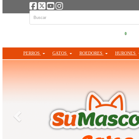
0
PERROS
GATOS
ROEDORES
HURONES
Anterior