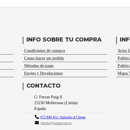
INFO SOBRE TU COMPRA
IN
Condiciones de compra
Aviso 
Como hacer un pedido
Polític
Métodos de pago
Polític
Envíos y Devoluciones
Mapa 
CONTACTO
C/ Ferran Puig 8
25230
Mollerussa
(
Lleida
)
España
672 840 432- Atención al Cliente
clientes@sumascota.es