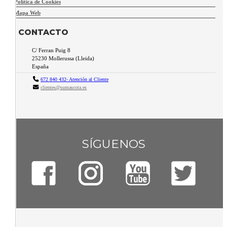
Política de Cookies
Mapa Web
CONTACTO
C/ Ferran Puig 8
25230
Mollerussa
(
Lleida
)
España
672 840 432- Atención al Cliente
clientes@sumascota.es
SÍGUENOS