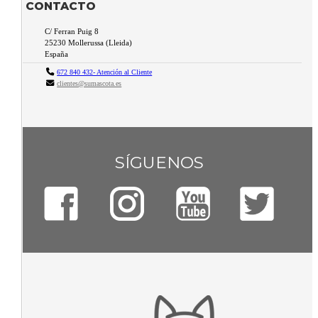
CONTACTO
C/ Ferran Puig 8
25230
Mollerussa
(
Lleida
)
España
672 840 432- Atención al Cliente
clientes@sumascota.es
SÍGUENOS