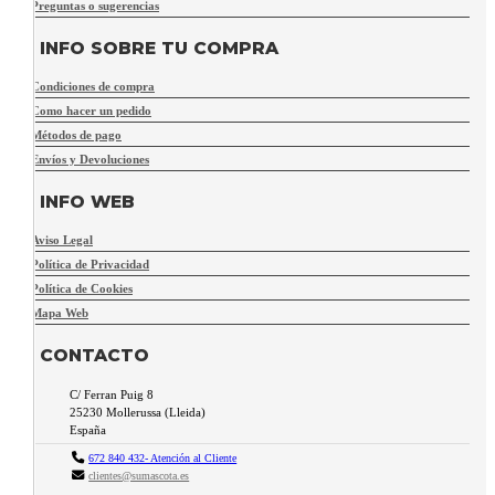
Preguntas o sugerencias
INFO SOBRE TU COMPRA
Condiciones de compra
Como hacer un pedido
Métodos de pago
Envíos y Devoluciones
INFO WEB
Aviso Legal
Política de Privacidad
Política de Cookies
Mapa Web
CONTACTO
C/ Ferran Puig 8
25230
Mollerussa
(
Lleida
)
España
672 840 432- Atención al Cliente
clientes@sumascota.es