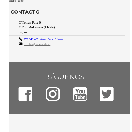
Mapa Web
CONTACTO
C/ Ferran Puig 8
25230
Mollerussa
(
Lleida
)
España
672 840 432- Atención al Cliente
clientes@sumascota.es
SÍGUENOS