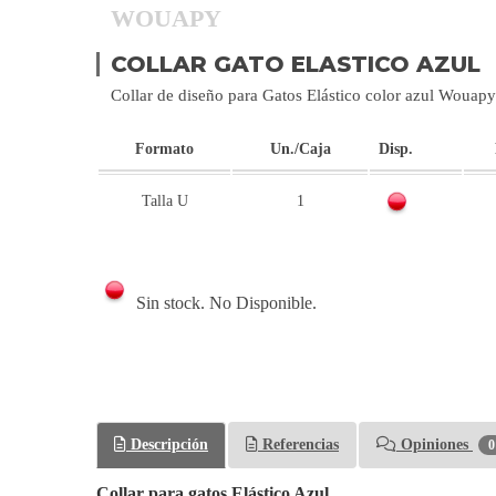
WOUAPY
COLLAR GATO ELASTICO AZUL
Collar de diseño para Gatos Elástico color azul Wouapy
Formato
Un./Caja
Disp.
Talla U
1
Sin stock. No Disponible.
Descripción
Referencias
Opiniones
0
Collar para gatos Elástico Azul