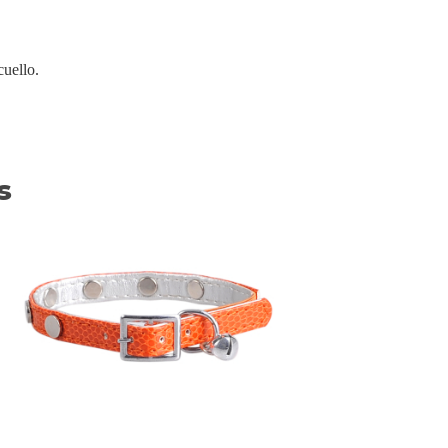
cuello.
s