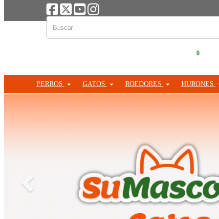
0
PERROS
GATOS
ROEDORES
HURONES
Anterior