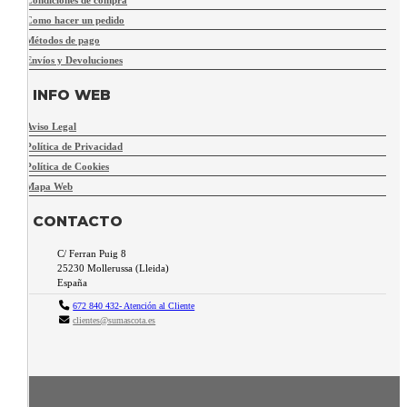
Como hacer un pedido
Métodos de pago
Envíos y Devoluciones
INFO WEB
Aviso Legal
Política de Privacidad
Política de Cookies
Mapa Web
CONTACTO
C/ Ferran Puig 8
25230
Mollerussa
(
Lleida
)
España
672 840 432- Atención al Cliente
clientes@sumascota.es