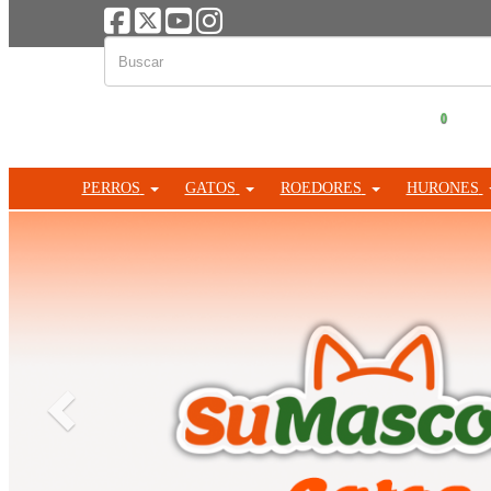
0
PERROS
GATOS
ROEDORES
HURONES
Anterior