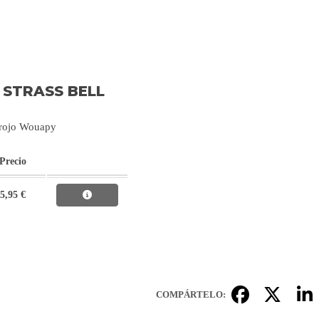
STRASS BELL
r rojo Wouapy
Precio
5,95 €
COMPÁRTELO: