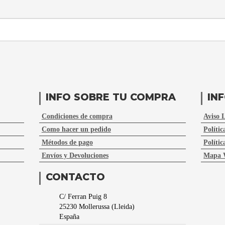
INFO SOBRE TU COMPRA
IN
Condiciones de compra
Aviso 
Como hacer un pedido
Polític
Métodos de pago
Polític
Envíos y Devoluciones
Mapa 
CONTACTO
C/ Ferran Puig 8
25230
Mollerussa
(
Lleida
)
España