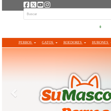
0
PERROS
GATOS
ROEDORES
HURONES
Anterior