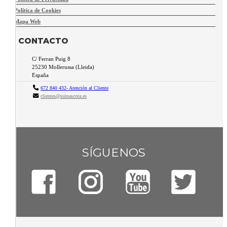
Política de Cookies
Mapa Web
CONTACTO
C/ Ferran Puig 8
25230
Mollerussa
(
Lleida
)
España
672 840 432- Atención al Cliente
clientes@sumascota.es
SÍGUENOS