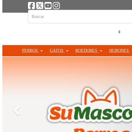
0
PERROS
GATOS
ROEDORES
HURONES
Anterior