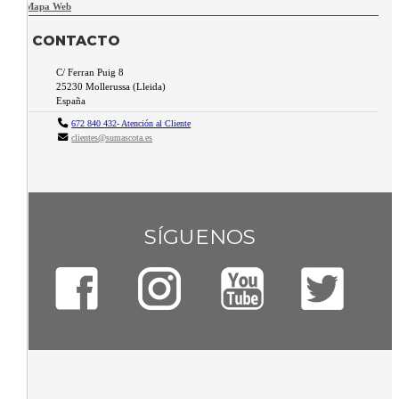
Mapa Web
CONTACTO
C/ Ferran Puig 8
25230
Mollerussa
(
Lleida
)
España
672 840 432- Atención al Cliente
clientes@sumascota.es
SÍGUENOS