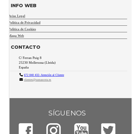
INFO WEB
Aviso Legal
Política de Privacidad
Política de Cookies
Mapa Web
CONTACTO
C/ Ferran Puig 8
25230
Mollerussa
(
Lleida
)
España
672 840 432- Atención al Cliente
clientes@sumascota.es
SÍGUENOS